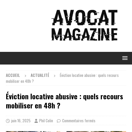
ACCUEIL
ACTUALITÉ
Éviction locative abusive : quels recours
mobiliser en 48h ?
Éviction locative abusive : quels recours
mobiliser en 48h ?
juin 16, 2025
Phil Colin
Commentaires fermés