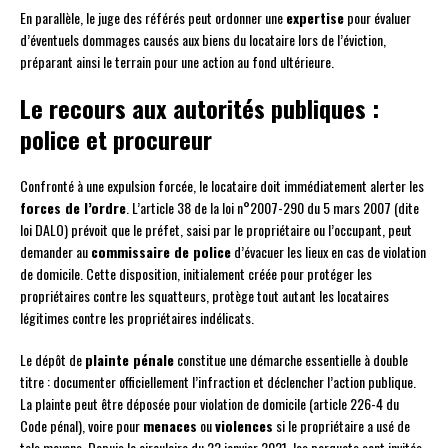
En parallèle, le juge des référés peut ordonner une
expertise
pour évaluer
d’éventuels dommages causés aux biens du locataire lors de l’éviction,
préparant ainsi le terrain pour une action au fond ultérieure.
Le recours aux autorités publiques :
police et procureur
Confronté à une expulsion forcée, le locataire doit immédiatement alerter les
forces de l’ordre
. L’article 38 de la loi n°2007-290 du 5 mars 2007 (dite
loi DALO) prévoit que le préfet, saisi par le propriétaire ou l’occupant, peut
demander au
commissaire de police
d’évacuer les lieux en cas de violation
de domicile. Cette disposition, initialement créée pour protéger les
propriétaires contre les squatteurs, protège tout autant les locataires
légitimes contre les propriétaires indélicats.
Le dépôt de
plainte pénale
constitue une démarche essentielle à double
titre : documenter officiellement l’infraction et déclencher l’action publique.
La plainte peut être déposée pour violation de domicile (article 226-4 du
Code pénal), voire pour
menaces
ou
violences
si le propriétaire a usé de
tels moyens. Depuis la circulaire du 22 janvier 2021, les parquets sont invités