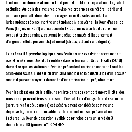
L’action en
indemnisation
au fond permet d’obtenir réparation intégrale du
préjudice. Au-delà des mesures provisoires ordonnées en référé, le tribunal
judiciaire peut attribuer des dommages-intérêts substantiels. La
jurisprudence récente montre une tendance à la sévérité : la Cour d’appel de
Paris (15 janvier 2021) a ainsi accordé 12 000 euros à un locataire évincé
pendant trois semaines, couvrant le préjudice matériel (hébergement
d’urgence, effets personnels) et moral (stress, atteinte à la dignité).
La
précarité psychologique
consécutive à une expulsion forcée ne doit
pas être négligée. Une étude publiée dans le Journal of Urban Health (2018)
démontre que les victimes d’éviction présentent un risque accru de troubles
anxio-dépressifs. L’obtention d’un suivi médical et la constitution d’un dossier
médical peuvent étayer la demande d’indemnisation du préjudice moral.
Pour les situations où le bailleur persiste dans son comportement illicite, des
mesures préventives
s’imposent. L’installation d’un système de sécurité
(serrure renforcée, caméra) est généralement considérée comme une
dépense légitime, remboursable par le propriétaire sur présentation de
factures. La Cour de cassation a validé ce principe dans un arrêt du 3
décembre 2019 (pourvoi n°18-24.452).