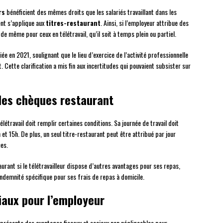
rs
bénéficient des mêmes droits que les salariés travaillant dans les
ent s’applique aux
titres-restaurant
. Ainsi, si l’employeur attribue des
 de même pour ceux en télétravail, qu’il soit à temps plein ou partiel.
e en 2021, soulignant que le lieu d’exercice de l’activité professionnelle
. Cette clarification a mis fin aux incertitudes qui pouvaient subsister sur
 des chèques restaurant
élétravail doit remplir certaines conditions. Sa journée de travail doit
 et 15h. De plus, un seul titre-restaurant peut être attribué par jour
es.
urant si le télétravailleur dispose d’autres avantages pour ses repas,
ndemnité spécifique pour ses frais de repas à domicile.
iaux pour l’employeur
s présente des avantages fiscaux et sociaux non négligeables pour