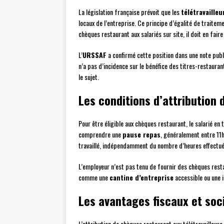
La législation française prévoit que les
télétravailleu
locaux de l’entreprise. Ce principe d’égalité de traitem
chèques restaurant aux salariés sur site, il doit en faire
L’
URSSAF
a confirmé cette position dans une note publié
n’a pas d’incidence sur le bénéfice des titres-restaurant
le sujet.
Les conditions d’attribution
Pour être éligible aux chèques restaurant, le salarié en t
comprendre une
pause repas
, généralement entre 11h
travaillé, indépendamment du nombre d’heures effectué
L’employeur n’est pas tenu de fournir des chèques resta
comme une
cantine d’entreprise
accessible ou une i
Les avantages fiscaux et soc
L’attribution de chèques restaurant aux télétravailleur