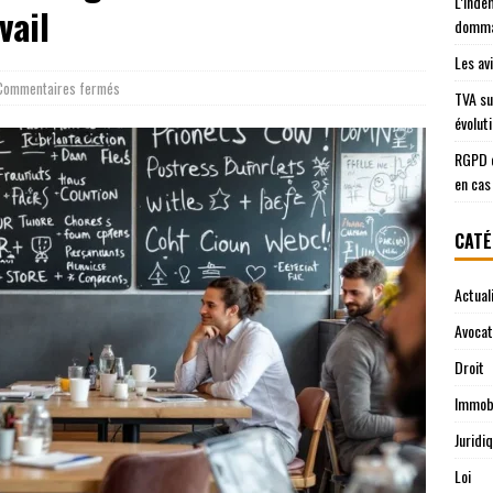
L’inde
vail
domma
Les av
Commentaires fermés
TVA su
évolut
RGPD e
en cas
CATÉ
Actual
Avocat
Droit
Immobi
Juridi
Loi