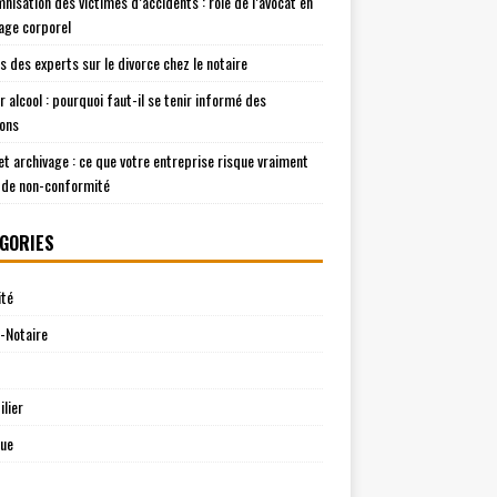
mnisation des victimes d’accidents : rôle de l’avocat en
ge corporel
is des experts sur le divorce chez le notaire
r alcool : pourquoi faut-il se tenir informé des
ions
t archivage : ce que votre entreprise risque vraiment
 de non-conformité
GORIES
ité
-Notaire
lier
que