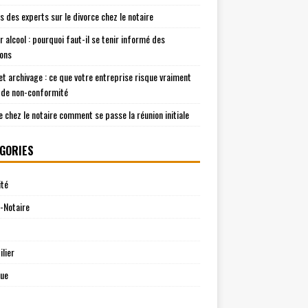
is des experts sur le divorce chez le notaire
r alcool : pourquoi faut-il se tenir informé des
ions
t archivage : ce que votre entreprise risque vraiment
 de non-conformité
e chez le notaire comment se passe la réunion initiale
GORIES
ité
-Notaire
lier
que