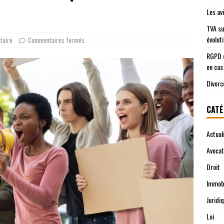
Les av
TVA su
évolut
taire
Commentaires fermés
RGPD e
en cas
Divorc
CATÉ
Actual
Avocat
Droit
Immobi
Juridi
Loi