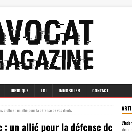
JURIDIQUE
LOI
IMMOBILIER
CONTACT
ARTI
 d’office : un allié pour la défense de vos droits
L’inde
 : un allié pour la défense de
domma