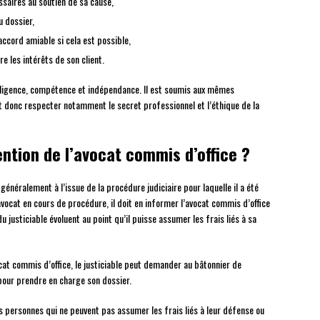
saires au soutien de sa cause,
u dossier,
accord amiable si cela est possible,
re les intérêts de son client.
diligence, compétence et indépendance. Il est soumis aux mêmes
t donc respecter notamment le secret professionnel et l’éthique de la
ntion de l’avocat commis d’office ?
énéralement à l’issue de la procédure judiciaire pour laquelle il a été
’avocat en cours de procédure, il doit en informer l’avocat commis d’office
u justiciable évoluent au point qu’il puisse assumer les frais liés à sa
vocat commis d’office, le justiciable peut demander au bâtonnier de
pour prendre en charge son dossier.
es personnes qui ne peuvent pas assumer les frais liés à leur défense ou