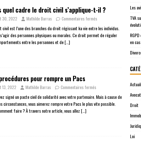
Les av
 quel cadre le droit civil s’applique-t-il ?
TVA su
t 30, 2022
Mathilde Barras
Commentaires fermés
évolut
t civil est l’une des branches du droit régissant ka vie entre les individus.
t s’agir des personnes physiques ou morales. Ce droit permet de réguler
RGPD e
mportements entre les personnes et de
[…]
en cas
Divorc
CATÉ
 procédures pour rompre un Pacs
Actual
t 13, 2022
Mathilde Barras
Commentaires fermés
Avocat
ez signé un pacte civil de solidarité avec votre partenaire. Mais à cause de
es circonstances, vous aimerez rompre votre Pacs le plus vite possible.
Droit
omment faire ? À travers notre article, vous allez
[…]
Immobi
Juridi
Loi