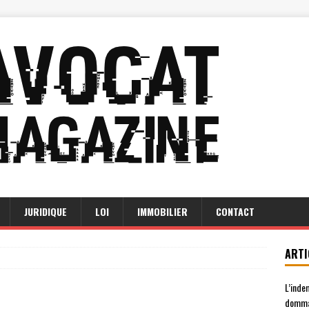
JURIDIQUE
LOI
IMMOBILIER
CONTACT
ARTI
L’inde
domma