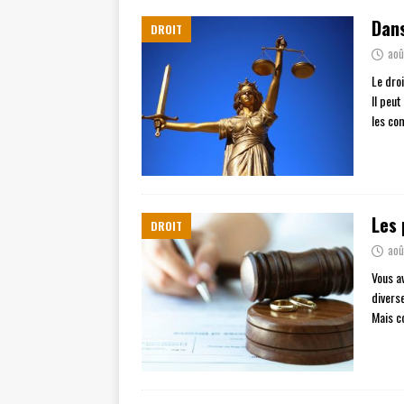
Dans
DROIT
aoû
Le droi
Il peu
les co
Les
DROIT
aoû
Vous av
divers
Mais c