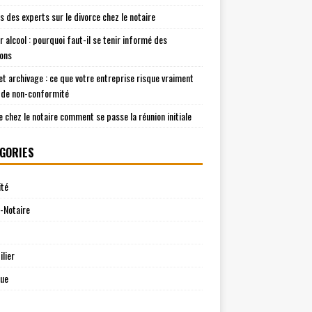
is des experts sur le divorce chez le notaire
r alcool : pourquoi faut-il se tenir informé des
ions
t archivage : ce que votre entreprise risque vraiment
 de non-conformité
e chez le notaire comment se passe la réunion initiale
GORIES
ité
-Notaire
lier
que